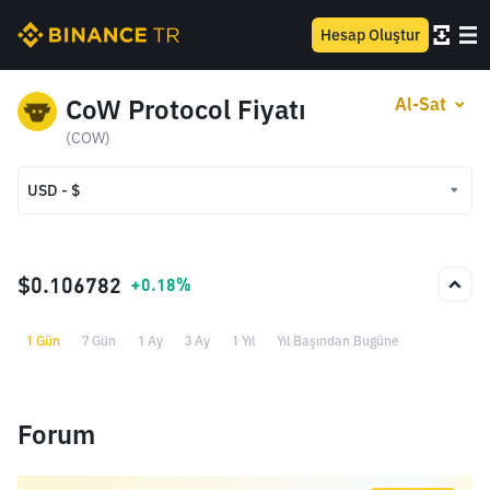
Hesap Oluştur
CoW Protocol Fiyatı
Al-Sat
(COW)
USD - $
USD - $
TRY - ₺
$0.106782
+0.18%
1 Gün
7 Gün
1 Ay
3 Ay
1 Yıl
Yıl Başından Bugüne
Forum