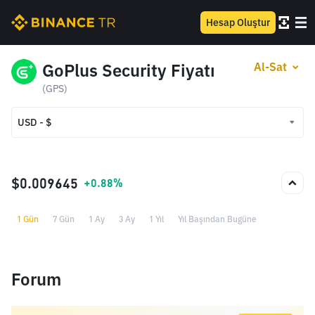
Hesap Oluştur
GoPlus Security Fiyatı
Al-Sat
(GPS)
USD - $
USD - $
TRY - ₺
$0.009645
+0.88%
1 Gün
7 Gün
1 Ay
3 Ay
1 Yıl
Yıl Başından Bugüne
Forum