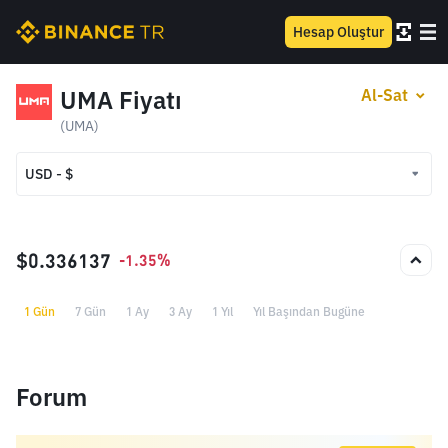
Hesap Oluştur
UMA Fiyatı
Al-Sat
(UMA)
USD - $
USD - $
TRY - ₺
$0.336137
-1.35%
1 Gün
7 Gün
1 Ay
3 Ay
1 Yıl
Yıl Başından Bugüne
Forum